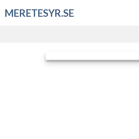
Skip
MERETESYR.SE
to
content