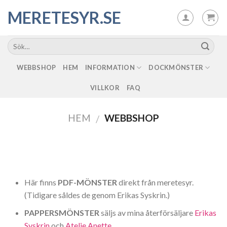
Skip
MERETESYR.SE
to
content
WEBBSHOP
HEM
INFORMATION
DOCKMÖNSTER
VILLKOR
FAQ
HEM
WEBBSHOP
/
Här finns
PDF-MÖNSTER
direkt från meretesyr.
(Tidigare såldes de genom Erikas Syskrin.)
PAPPERSMÖNSTER
säljs av mina återförsäljare
Erikas
Syskrin
och
Atelje Anette