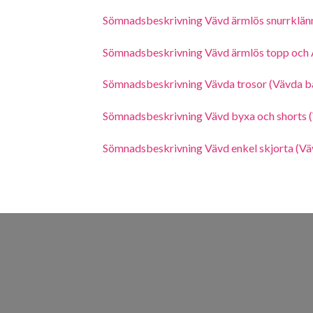
Sömnadsbeskrivning Vävd ärmlös snurrklänn
Sömnadsbeskrivning Vävd ärmlös topp och A-
Sömnadsbeskrivning Vävda trosor (Vävda ba
Sömnadsbeskrivning Vävd byxa och shorts (
Sömnadsbeskrivning Vävd enkel skjorta (Vävd