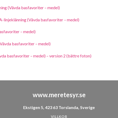
ing (Vävda basfavoriter – medel)
linjeklänning (Vävda basfavoriter – medel)
sfavoriter – medel)
Vävda basfavoriter – medel)
a basfavoriter – medel) – version 2 (bättre foton)
www.meretesyr.se
Ekstigen 5, 423 63 Torslanda, Sverige
VILLKOR