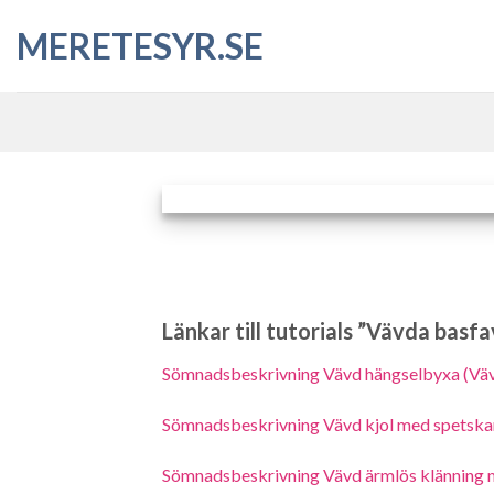
Skip
MERETESYR.SE
to
content
Länkar till tutorials ”Vävda basfa
Sömnadsbeskrivning Vävd hängselbyxa (Väv
Sömnadsbeskrivning Vävd kjol med spetskan
Sömnadsbeskrivning Vävd ärmlös klänning m