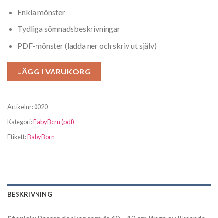
Enkla mönster
Tydliga sömnadsbeskrivningar
PDF-mönster (ladda ner och skriv ut själv)
LÄGG I VARUKORG
Artikelnr:
0020
Kategori:
BabyBorn (pdf)
Etikett:
BabyBorn
BESKRIVNING
Storlek:
Passar dockor som är 40 – 43 cm långa av liknande