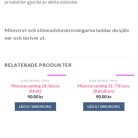
produkter gjorda av detta mönster.
Mönstret och sömnadsbeskrivningarna laddar du själv
ner och skriver ut.
RELATERADE PRODUKTER
PDF
PDF
BABYBORN (PDF)
BABYBORN (PDF)
Mönstersamling 28: Sköta
Mönstersamling 31: Till havs
(Multi)
(BabyBorn)
90.00
kr
90.00
kr
LÄGG I VARUKORG
LÄGG I VARUKORG