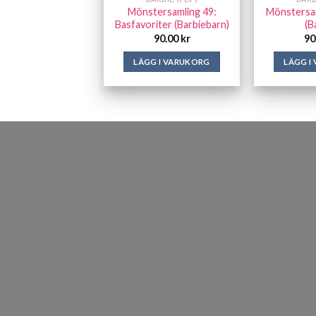
Mönstersamling 49:
Mönstersam
Basfavoriter (Barbiebarn)
(B
90.00
kr
90
LÄGG I VARUKORG
LÄGG I