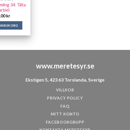
ling 34: Tälta
arbie)
.00
kr
 VARUKORG
www.meretesyr.se
Ekstigen 5, 423 63 Torslanda, Sverige
VILLKOR
PRIVACY POLICY
FAQ
MITT KONTO
FACEBOOKGRUPP