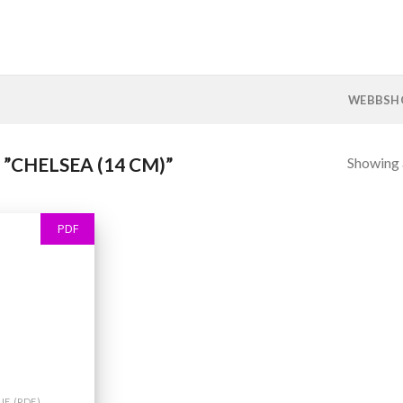
WEBBSH
CHELSEA (14 CM)”
Showing a
PDF
IE (PDF)