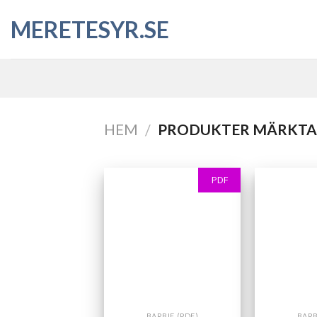
Skip
MERETESYR.SE
to
content
HEM
PRODUKTER MÄRKTA ”
/
PDF
BARBIE (PDF)
BARB